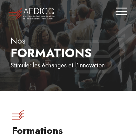
Zone
membre
Nous
Nos
joindre
FORMATIONS
Répertoire
Stimuler les échanges et l'innovation
des
membres
JE SUIS CONSOMMATEUR
À
PROPOS
Formations