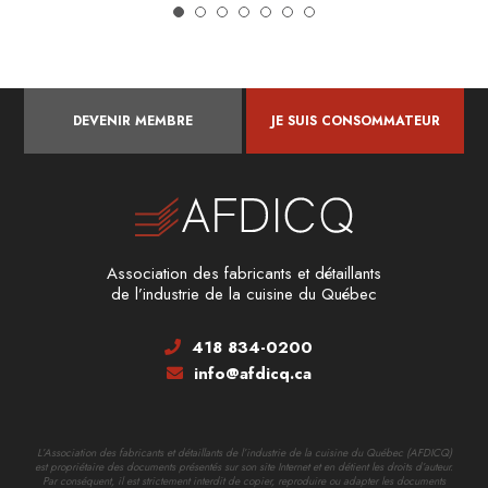
DEVENIR MEMBRE
JE SUIS CONSOMMATEUR
Association des fabricants et détaillants
de l’industrie de la cuisine du Québec
418 834-0200
info@afdicq.ca
L’Association des fabricants et détaillants de l’industrie de la cuisine du Québec (AFDICQ)
est propriétaire des documents présentés sur son site Internet et en détient les droits d’auteur.
Par conséquent, il est strictement interdit de copier, reproduire ou adapter les documents