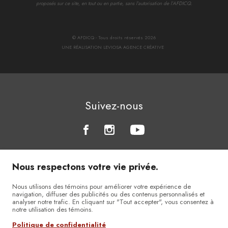
proposés sur ce site, en tout ou en partie, sans l’autorisation de l’AFDICQ.
© AFDICQ - Tous droits réservés 2026
UNE RÉALISATION LEVIOSA AGENCE CRÉATIVE
Suivez-nous
Nous respectons votre vie privée.
Nous utilisons des témoins pour améliorer votre expérience de
navigation, diffuser des publicités ou des contenus personnalisés et
analyser notre trafic. En cliquant sur "Tout accepter", vous consentez à
notre utilisation des témoins.
Politique de confidentialité